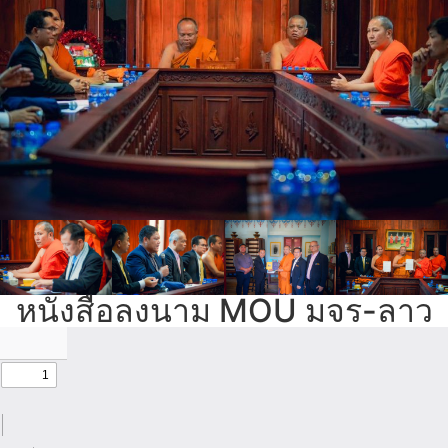
หนังสือลงนาม MOU มจร-ลาว